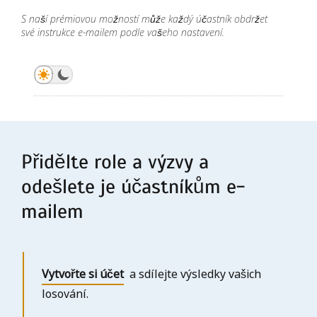
Přidělit role
S naší prémiovou možností může každý účastník obdržet
své instrukce e-mailem podle vašeho nastavení.
Přidělit role
Přidělit role
Přidělit role
Přidělit role
Přidělte role a výzvy a
odešlete je účastníkům e-
mailem
Vytvořte si účet
a sdílejte výsledky vašich
losování.