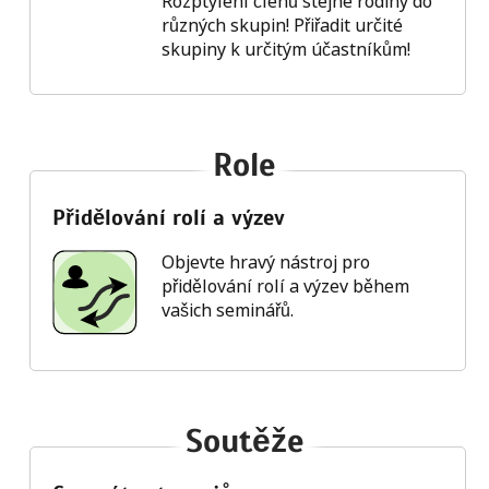
Rozptylení členů stejné rodiny do
různých skupin! Přiřadit určité
skupiny k určitým účastníkům!
Role
Přidělování rolí a výzev
Objevte hravý nástroj pro
přidělování rolí a výzev během
vašich seminářů.
Soutěže